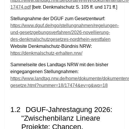
https://www.landtag.nrw.de/portal/WWW/dokumentenarc
17474.pdf
[betr. Denkmalschutz S. 105 ff. und 171 ff.]
Stellungnahme der DGUF zum Gesetzentwurf:
https://www.dguf.de/ngo/stellungnahmen/regelungen-
und-gesetzgebungsverfahren/2026-novellierung-
des-denkmalschutzgesetzes-nordrhein-westfalen
Website Denkmalschutz-Bündnis NRW:
https://denkmalschutz-erhalten.nrw/
Sammelseite des Landtags NRW mit den bisher
eingegangenen Stellungnahmen:
https://www.landtag.nrw.de/home/dokumente/dokumenten
gesetze.html?nummer=18/17474&ev=g&wp=18
1.2
DGUF-Jahrestagung 2026:
"Zwischenbilanz Lineare
Projekte: Chancen,