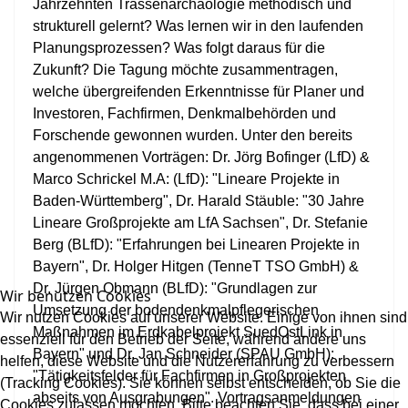
Jahrzehnten Trassenarchäologie methodisch und
strukturell gelernt? Was lernen wir in den laufenden
Planungsprozessen? Was folgt daraus für die
Zukunft? Die Tagung möchte zusammentragen,
welche übergreifenden Erkenntnisse für Planer und
Investoren, Fachfirmen, Denkmalbehörden und
Forschende gewonnen wurden. Unter den bereits
angenommenen Vorträgen: Dr. Jörg Bofinger (LfD) &
Marco Schrickel M.A: (LfD): "Lineare Projekte in
Baden-Württemberg", Dr. Harald Stäuble: "30 Jahre
Lineare Großprojekte am LfA Sachsen", Dr. Stefanie
Berg (BLfD): "Erfahrungen bei Linearen Projekte in
Bayern", Dr. Holger Hitgen (TenneT TSO GmbH) &
Dr. Jürgen Obmann (BLfD): "Grundlagen zur
Wir benutzen Cookies
Umsetzung der bodendenkmalpflegerischen
Wir nutzen Cookies auf unserer Website. Einige von ihnen sind
Maßnahmen im Erdkabelprojekt SuedOstLink in
essenziell für den Betrieb der Seite, während andere uns
Bayern" und Dr. Jan Schneider (SPAU GmbH):
helfen, diese Website und die Nutzererfahrung zu verbessern
"Tätigkeitsfelder für Fachfirmen in Großprojekten
(Tracking Cookies). Sie können selbst entscheiden, ob Sie die
abseits von Ausgrabungen". Vortragsanmeldungen
Cookies zulassen möchten. Bitte beachten Sie, dass bei einer