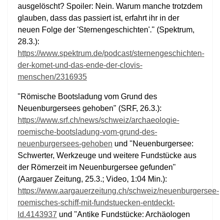
ausgelöscht? Spoiler: Nein. Warum manche trotzdem
glauben, dass das passiert ist, erfahrt ihr in der
neuen Folge der 'Sternengeschichten'." (Spektrum,
28.3.):
https://www.spektrum.de/podcast/sternengeschichten-
der-komet-und-das-ende-der-clovis-
menschen/2316935
"Römische Bootsladung vom Grund des
Neuenburgersees gehoben" (SRF, 26.3.):
https://www.srf.ch/news/schweiz/archaeologie-
roemische-bootsladung-vom-grund-des-
neuenburgersees-gehoben
und "Neuenburgersee:
Schwerter, Werkzeuge und weitere Fundstücke aus
der Römerzeit im Neuenburgersee gefunden"
(Aargauer Zeitung, 25.3.; Video, 1:04 Min.):
https://www.aargauerzeitung.ch/schweiz/neuenburgersee-
roemisches-schiff-mit-fundstuecken-entdeckt-
ld.4143937
und "Antike Fundstücke: Archäologen