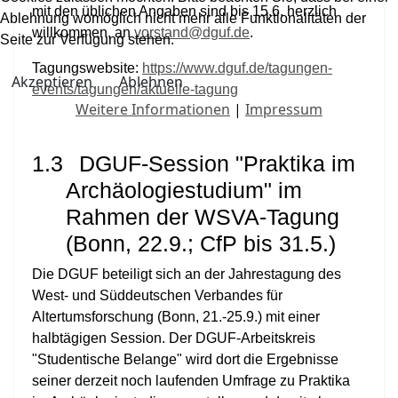
mit den üblichen Angaben sind bis 15.6. herzlich
Ablehnung womöglich nicht mehr alle Funktionalitäten der
willkommen, an
vorstand@dguf.de
.
Seite zur Verfügung stehen.
Tagungswebsite:
https://www.dguf.de/tagungen-
Akzeptieren
Ablehnen
events/tagungen/aktuelle-tagung
Weitere Informationen
|
Impressum
1.3
DGUF-Session "Praktika im
Archäologiestudium" im
Rahmen der WSVA-Tagung
(Bonn, 22.9.; CfP bis 31.5.)
Die DGUF beteiligt sich an der Jahrestagung des
West- und Süddeutschen Verbandes für
Altertumsforschung (Bonn, 21.-25.9.) mit einer
halbtägigen Session. Der DGUF-Arbeitskreis
"Studentische Belange" wird dort die Ergebnisse
seiner derzeit noch laufenden Umfrage zu Praktika