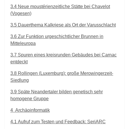
3.4
Neue moustérienzeitliche Stätte bei Chavelot
(Vogesen)
3.5
Dauerthema Kalkriese als Ort der Varusschlacht
3.6
Zur Funktion urgeschichtlicher Brunnen in
Mitteleuropa
3.7
Spuren eines kreisrunden Gebäudes bei Carnac
entdeckt
3.8
Rollingen (Luxemburg): große Merowingerzeit-
Siedlung
3.9
Späte Neandertaler bilden genetisch sehr
homogene Gruppe
4
Archäoinformatik
4.1
Aufruf zum Testen und Feedback: SeriARC