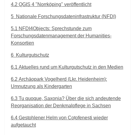
4.2
QGIS 4 "Norrköping" veröffentlicht
5
Nationale Forschungsdateninfrastruktur (NFDI)
5.1
NFDI4Objects: Sprechstunde zum
Forschungsdatenmanagement der Humanities-
Konsortien
6
Kulturgutschutz
6.1
Aktuelles rund um Kulturgutschutz in den Medien
6.2
Archäopark Vogelherd (Lkr. Heidenheim):
Umnutzung als Kindergarten
6.3
Tu quoque, Saxonia? Über die sich andeutende
Reorganisation der Denkmalpflege in Sachsen
6.4
Gestohlener Helm von Coțofenești wieder
aufgetaucht