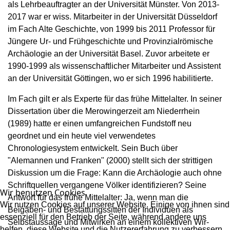
als Lehrbeauftragter an der Universität Münster. Von 2013-
2017 war er wiss. Mitarbeiter in der Universität Düsseldorf
im Fach Alte Geschichte, von 1999 bis 2011 Professor für
Jüngere Ur- und Frühgeschichte und Provinzialrömische
Archäologie an der Universität Basel. Zuvor arbeitete er
1990-1999 als wissenschaftlicher Mitarbeiter und Assistent
an der Universität Göttingen, wo er sich 1996 habilitierte.
Im Fach gilt er als Experte für das frühe Mittelalter. In seiner
Dissertation über die Merowingerzeit am Niederrhein
(1989) hatte er einen umfangreichen Fundstoff neu
geordnet und ein heute viel verwendetes
Chronologiesystem entwickelt. Sein Buch über
"Alemannen und Franken" (2000) stellt sich der strittigen
Diskussion um die Frage: Kann die Archäologie auch ohne
Schriftquellen vergangene Völker identifizieren? Seine
Wir benutzen Cookies
Antwort für das frühe Mittelalter: Ja, wenn man die
Wir nutzen Cookies auf unserer Website. Einige von ihnen sind
Beigaben- und Bestattungssitten der Individuen als
essenziell für den Betrieb der Seite, während andere uns
Selbstaussage und Mitwirken an einem kollektiven Wir-
helfen, diese Website und die Nutzererfahrung zu verbessern