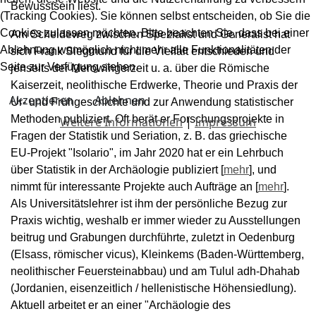
Bewusstsein liest.
(Tracking Cookies). Sie können selbst entscheiden, ob Sie die
Cookies zulassen möchten. Bitte beachten Sie, dass bei einer
Am Scheideweg zwischen Spezialist und Generalist hat
Ablehnung womöglich nicht mehr alle Funktionalitäten der
sich Frank Siegmund für die Vielfalt entschieden und
Seite zur Verfügung stehen.
jenseits der Merowingerzeit u. a. über die Römische
Kaiserzeit, neolithische Erdwerke, Theorie und Praxis der
Akzeptieren
Ablehnen
Ur- und Frühgeschichte und zur Anwendung statistischer
Methoden publiziert. Oft berät er Forschungsprojekte in
Weitere Informationen
|
Impressum
Fragen der Statistik und Seriation, z. B. das griechische
EU-Projekt "Isolario", im Jahr 2020 hat er ein Lehrbuch
über Statistik in der Archäologie publiziert [
mehr
], und
nimmt für interessante Projekte auch Aufträge an [
mehr
].
Als Universitätslehrer ist ihm der persönliche Bezug zur
Praxis wichtig, weshalb er immer wieder zu Ausstellungen
beitrug und Grabungen durchführte, zuletzt in Oedenburg
(Elsass, römischer vicus), Kleinkems (Baden-Württemberg,
neolithischer Feuersteinabbau) und am Tulul adh-Dhahab
(Jordanien, eisenzeitlich / hellenistische Höhensiedlung).
Aktuell arbeitet er an einer "Archäologie des