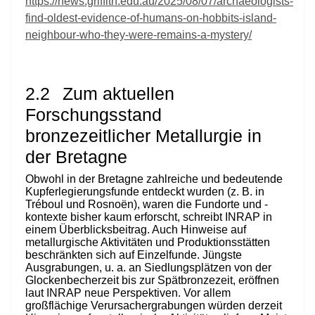
https://news.griffith.edu.au/2025/08/07/archaeologists-
find-oldest-evidence-of-humans-on-hobbits-island-
neighbour-who-they-were-remains-a-mystery/
2.2
Zum aktuellen
Forschungsstand
bronzezeitlicher Metallurgie in
der Bretagne
Obwohl in der Bretagne zahlreiche und bedeutende
Kupferlegierungsfunde entdeckt wurden (z. B. in
Tréboul und Rosnoën), waren die Fundorte und -
kontexte bisher kaum erforscht, schreibt INRAP in
einem Überblicksbeitrag. Auch Hinweise auf
metallurgische Aktivitäten und Produktionsstätten
beschränkten sich auf Einzelfunde. Jüngste
Ausgrabungen, u. a. an Siedlungsplätzen von der
Glockenbecherzeit bis zur Spätbronzezeit, eröffnen
laut INRAP neue Perspektiven. Vor allem
großflächige Verursachergrabungen würden derzeit