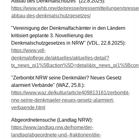
Abbau des Denkmalschutzes" (22.8.2025):
https://www.whb.nrw/de/presse/pressemitteilungen/pressem
abbau-des-denkmalschutzgesetzes/
"Vereinigung der Denkmalfachämter in den Ländern
kritisiert geplante 3. Novellierung des
Denkmalschutzgesetzes in NRW" (VDL, 22.8.2025):
https://www.vdl-
denkmalpflege.de/aktuelles/aktuelles-detail?
tx_news_pi1%5Baction%5D=detail&tx_news_pi1%5Bco
"Zerbombt NRW seine Denkmäler? Neues Gesetz
alarmiert Verbände" (WAZ, 25.8.):
https://www.waz.de/kultur/article409813161/zerbombt-
nrw-seine-denkmaeler-neues-gesetz-alarmiert-
verbaende.html
Abgeordnetensuche (Landtag NRW):
https://www.landtag.nrw.de/home/der-
landtag/abgeordnete-und--fraktionen/die-