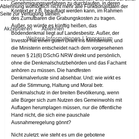
Genehmigungsverfahren zu durchlaufen, in deren
Ablehnung womöglich nicht mehr alle Funktionalitäten der
Kontext er z.B. beauflagt werden kann, im Rahmen
Seite zur Verfügung stehen.
des Zumutbaren die Grabungskosten zu tragen.
Außer, so würde es künftig heißen, das
Akzeptieren
Ablehnen
Bodendenkmal liegt auf Landesbesitz. Außer, der
Weitere Informationen
|
Impressum
Investor hat einen guten Draht ins Ministerium, und
die Ministerin entscheidet nach dem vorgesehenen
neuen § 21(6) DSchG NRW direkt und persönlich,
ohne die Denkmalschutzbehörden und das Fachamt
anhören zu müssen. Die handfesten
Denkmalverluste sind absehbar. Und: wie wirkt es
auf die Stimmung, Haltung und Moral betr.
Denkmalschutz in der breiten Bevölkerung, wenn
alle Bürger sich zum Nutzen des Gemeinwohls mit
Auflagen herumplagen müssen, nur die öffentliche
Hand nicht, die sich eine pauschale
Ausnahmeregelung gönnt?
Nicht zuletzt: wie steht es um die gebotene