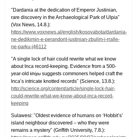
"Dardania at the dedication of Emperor Justinian,
rare discovery in the Archaeological Park of Ulpia"
(Vox News, 14.8.):
https://www.voxnews.al/english/kosovabota/dardania-
ne-dedikimin-e-perandorit-justinian-zbulim-i-rralle-
ne-parku-i46112
"A single lock of hair could rewrite what we know
about Inca record-keeping. Evidence from a 500-
year-old
suggests commoners helped craft the
khipu
Inca’s intricate knotted records" (Science, 13.8.):
http://science.org/content/article/single-lock-hair-
could-rewrite-what-we-know-about-inca-record-
keeping
Sulawesi: "Oldest evidence of humans on ‘Hobbit’s’
island neighbour discovered – who they were
remains a mystery" (Griffith University, 7.8.):