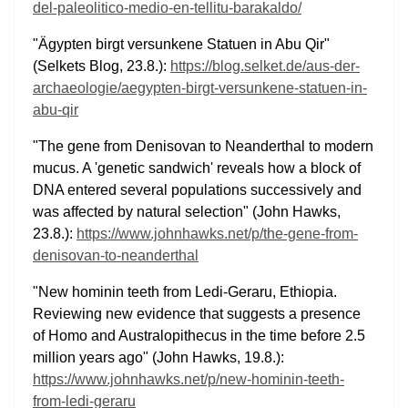
del-paleolitico-medio-en-tellitu-barakaldo/
"Ägypten birgt versunkene Statuen in Abu Qir"
(Selkets Blog, 23.8.):
https://blog.selket.de/aus-der-
archaeologie/aegypten-birgt-versunkene-statuen-in-
abu-qir
"The gene from Denisovan to Neanderthal to modern
mucus. A 'genetic sandwich' reveals how a block of
DNA entered several populations successively and
was affected by natural selection" (John Hawks,
23.8.):
https://www.johnhawks.net/p/the-gene-from-
denisovan-to-neanderthal
"New hominin teeth from Ledi-Geraru, Ethiopia.
Reviewing new evidence that suggests a presence
of Homo and Australopithecus in the time before 2.5
million years ago" (John Hawks, 19.8.):
https://www.johnhawks.net/p/new-hominin-teeth-
from-ledi-geraru