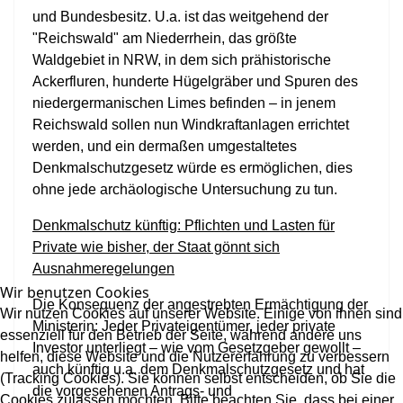
und Bundesbesitz. U.a. ist das weitgehend der
"Reichswald" am Niederrhein, das größte
Waldgebiet in NRW, in dem sich prähistorische
Ackerfluren, hunderte Hügelgräber und Spuren des
niedergermanischen Limes befinden – in jenem
Reichswald sollen nun Windkraftanlagen errichtet
werden, und ein dermaßen umgestaltetes
Denkmalschutzgesetz würde es ermöglichen, dies
ohne jede archäologische Untersuchung zu tun.
Denkmalschutz künftig: Pflichten und Lasten für
Private wie bisher, der Staat gönnt sich
Ausnahmeregelungen
Wir benutzen Cookies
Die Konsequenz der angestrebten Ermächtigung der
Wir nutzen Cookies auf unserer Website. Einige von ihnen sind
Ministerin: Jeder Privateigentümer, jeder private
essenziell für den Betrieb der Seite, während andere uns
Investor unterliegt – wie vom Gesetzgeber gewollt –
helfen, diese Website und die Nutzererfahrung zu verbessern
auch künftig u.a. dem Denkmalschutzgesetz und hat
(Tracking Cookies). Sie können selbst entscheiden, ob Sie die
die vorgesehenen Antrags- und
Cookies zulassen möchten. Bitte beachten Sie, dass bei einer