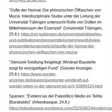
9933-4823e3a856c0
"Düfte der Heimat: Die phönizischen Ölflaschen von
Mozia. Interdisziplinäre Studie unter der Leitung der
Universität Tübingen untersucht Rolle von Düften im
Mittelmeerraum der Eisenzeit" (Universität Tübingen,
25.8.):
https://uni-tuebingen.de/universitaet/aktuelles-
und-publikationen/pressemitteilungen/newsfullview-
pressemitteilungen/article/duefte-der-heimat-die-
phoenizischen-oelflaschen-von-mozia/
"Steinzeit-Siedlung freigelegt: Windrad-Baustelle
sorgt für einzigartigen Fund" (Soester Anzeiger,
25.8.):
https://www.soester-
anzeiger.de/lokales/soest/unter-windkraft-auf-
soester-leben-in-der-steinzeit-tut-sich-93894324.html
Spanien: "Evidencias del Paleolítico Medio en Tellitu
(Barakaldo)" (Arkeobasque, 24.8.):
https://arkeobasque.wordpress.com/2025/08/24/evidencia