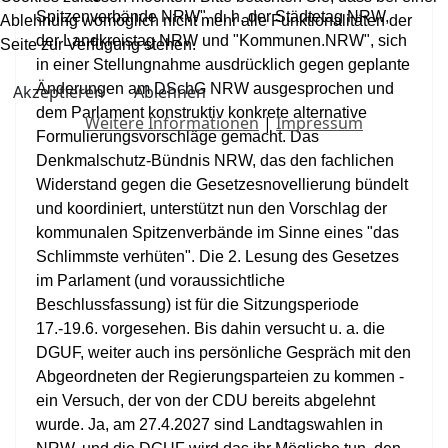
Spitzenverbände NRW", d. h. der Städtetag NRW,
Ablehnung womöglich nicht mehr alle Funktionalitäten der
der Landkreistag NRW und "Kommunen.NRW", sich
Seite zur Verfügung stehen.
in einer Stellungnahme ausdrücklich gegen geplante
Änderungen am DSchG NRW ausgesprochen und
Akzeptieren
Ablehnen
dem Parlament konstruktiv konkrete alternative
Weitere Informationen
|
Impressum
Formulierungsvorschläge gemacht. Das
Denkmalschutz-Bündnis NRW, das den fachlichen
Widerstand gegen die Gesetzesnovellierung bündelt
und koordiniert, unterstützt nun den Vorschlag der
kommunalen Spitzenverbände im Sinne eines "das
Schlimmste verhüten". Die 2. Lesung des Gesetzes
im Parlament (und voraussichtliche
Beschlussfassung) ist für die Sitzungsperiode
17.-19.6. vorgesehen. Bis dahin versucht u. a. die
DGUF, weiter auch ins persönliche Gespräch mit den
Abgeordneten der Regierungsparteien zu kommen -
ein Versuch, der von der CDU bereits abgelehnt
wurde. Ja, am 27.4.2027 sind Landtagswahlen in