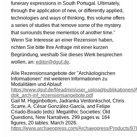
funerary expressions in South Portugal. Ultimately,
through the application of new, or differently applied,
technologies and ways of thinking, this volume offers
a series of studies that remove some of the mystery
that surrounds these mementos of another time."
Wenn Sie Interesse an einer Rezension haben,
richten Sie bitte Ihre Anfrage mit einer kurzen
Begründung, weshalb Sie dieses Werk besprechen
wollen, an:
editor@dguf.de
.
Alle Rezensionsangebote der "Archäologischen
Informationen" mit weiteren Informationen zu
Modalitäten und Ablauf:
https://www.dguf.de/fileadmin/user_upload/publikationen/A
dok_arch-inf_rezensionsangebote.pdf
Gail M. Higginbottom, Jadranka Verdonkschot, Chris
Scarre, A. César González-García, and Felipe
Criado-Boado (eds): Megalithic Societies: Old
Questions, New Narratives. 299 pages w. 164
figures, 20 tables. March 2026.
https://www.archaeopress.com/Archaeopress/Products/9