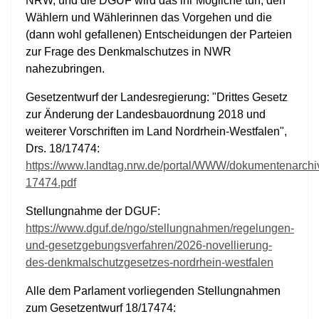
NRW, und die DGUF wird das ihr Mögliche tun, den
Wählern und Wählerinnen das Vorgehen und die
(dann wohl gefallenen) Entscheidungen der Parteien
zur Frage des Denkmalschutzes in NWR
nahezubringen.
Gesetzentwurf der Landesregierung: "Drittes Gesetz
zur Änderung der Landesbauordnung 2018 und
weiterer Vorschriften im Land Nordrhein-Westfalen",
Drs. 18/17474:
https://www.landtag.nrw.de/portal/WWW/dokumentenarc
17474.pdf
Stellungnahme der DGUF:
https://www.dguf.de/ngo/stellungnahmen/regelungen-
und-gesetzgebungsverfahren/2026-novellierung-
des-denkmalschutzgesetzes-nordrhein-westfalen
Alle dem Parlament vorliegenden Stellungnahmen
zum Gesetzentwurf 18/17474: