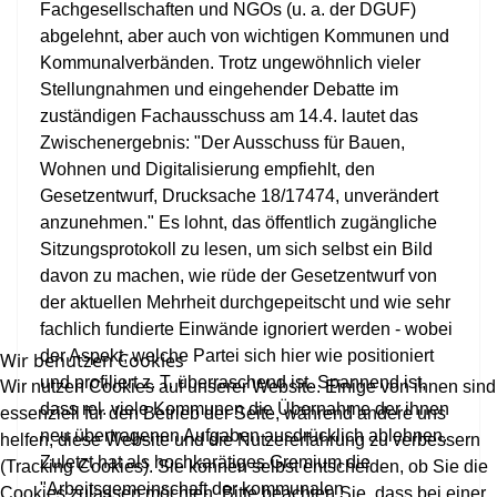
Fachgesellschaften und NGOs (u. a. der DGUF)
abgelehnt, aber auch von wichtigen Kommunen und
Kommunalverbänden. Trotz ungewöhnlich vieler
Stellungnahmen und eingehender Debatte im
zuständigen Fachausschuss am 14.4. lautet das
Zwischenergebnis: "Der Ausschuss für Bauen,
Wohnen und Digitalisierung empfiehlt, den
Gesetzentwurf, Drucksache 18/17474, unverändert
anzunehmen." Es lohnt, das öffentlich zugängliche
Sitzungsprotokoll zu lesen, um sich selbst ein Bild
davon zu machen, wie rüde der Gesetzentwurf von
der aktuellen Mehrheit durchgepeitscht und wie sehr
fachlich fundierte Einwände ignoriert werden - wobei
der Aspekt, welche Partei sich hier wie positioniert
Wir benutzen Cookies
und profiliert z. T. überraschend ist. Spannend ist,
Wir nutzen Cookies auf unserer Website. Einige von ihnen sind
dass rel. viele Kommunen die Übernahme der ihnen
essenziell für den Betrieb der Seite, während andere uns
neu übertragenen Aufgaben ausdrücklich ablehnen.
helfen, diese Website und die Nutzererfahrung zu verbessern
Zuletzt hat als hochkarätiges Gremium die
(Tracking Cookies). Sie können selbst entscheiden, ob Sie die
"Arbeitsgemeinschaft der kommunalen
Cookies zulassen möchten. Bitte beachten Sie, dass bei einer