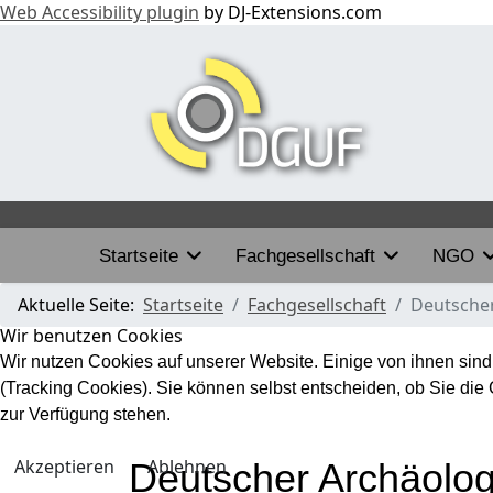
Web Accessibility plugin
by DJ-Extensions.com
Startseite
Fachgesellschaft
NGO
Aktuelle Seite:
Startseite
Fachgesellschaft
Deutscher
Wir benutzen Cookies
Wir nutzen Cookies auf unserer Website. Einige von ihnen sind
(Tracking Cookies). Sie können selbst entscheiden, ob Sie die
zur Verfügung stehen.
Akzeptieren
Ablehnen
Deutscher Archäolog