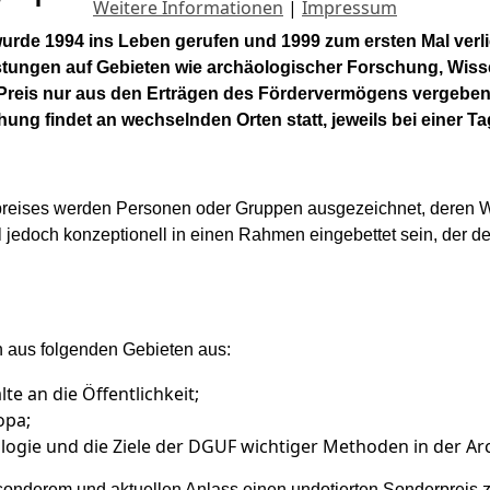
Weitere Informationen
|
Impressum
de 1994 ins Leben gerufen und 1999 zum ersten Mal verlieh
tungen auf Gebieten wie archäologischer Forschung, Wis
reis nur aus den Erträgen des Fördervermögens vergeben w
ung findet an wechselnden Orten statt, jeweils bei einer 
preises werden Personen oder Gruppen ausgezeichnet, deren W
ll jedoch konzeptionell in einen Rahmen eingebettet sein, der d
 aus folgenden Gebieten aus:
e an die Öffentlichkeit;
opa;
logie und die Ziele der DGUF wichtiger Methoden in der A
onderem und aktuellen Anlass einen undotierten Sonderpreis 