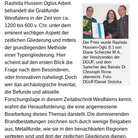
Rashida Hussein Oglüs Arbeit
behandelt die Grabfunde
Westfalens in der Zeit von ca.
1200 bis 600 v. Chr. unter dem
eminent wichtigen Aspekt der
zeitlichen Gliederung und mittels
Der Preis wurde Rashida
der grundlegenden Methode
Hussein-Oglü (li.) von
Diane Scherzler M.A.,
einer Typengliederung. Hier
der Vorsitzenden der
scheint auf den ersten Blick die
DGUF, und dem
Sprecher des Beirats Dr.
Frage nach dem Besonderen,
Christoph Rinne
oder Innovativen naheliegt. Doch
überreicht. Foto:
DGUF/Daniel Stotzka
wer das archäologische Inventar,
die Befunde und aktuelle
Forschungslage in diesem Zeitabschnitt Westfalens kennt,
erahnt die Herausforderung, die eine angemessene
Bearbeitung dieses Themas darstellt. Die dominierenden
Brandbestattungen zeichnen sich durch wenige Beigaben
aus, Metallfunde, wie sie in den benachbarten Regionen
vertreten sind und dort der zeitlichen Gliederung dienen,