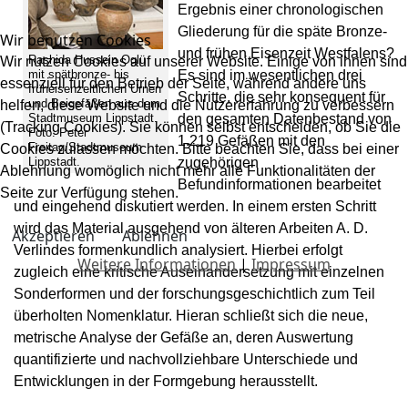
Ergebnis einer chronologischen
Gliederung für die späte Bronze-
Wir benutzen Cookies
und frühen Eisenzeit Westfalens?
Rashida Hussein Oglü
Wir nutzen Cookies auf unserer Website. Einige von ihnen sind
mit spätbronze- bis
Es sind im wesentlichen drei
essenziell für den Betrieb der Seite, während andere uns
früheisenzeitlichen Urnen
Schritte, die sehr konsequent für
und Beigefäßen aus dem
helfen, diese Website und die Nutzererfahrung zu verbessern
Stadtmuseum Lippstadt.
den gesamten Datenbestand von
(Tracking Cookies). Sie können selbst entscheiden, ob Sie die
Foto: Peter
1.219 Gefäßen mit den
Freitag/Stadtmuseum
Cookies zulassen möchten. Bitte beachten Sie, dass bei einer
Lippstadt.
zugehörigen
Ablehnung womöglich nicht mehr alle Funktionalitäten der
Befundinformationen bearbeitet
Seite zur Verfügung stehen.
und eingehend diskutiert werden. In einem ersten Schritt
wird das Material ausgehend von älteren Arbeiten A. D.
Akzeptieren
Ablehnen
Verlindes formenkundlich analysiert. Hierbei erfolgt
Weitere Informationen
|
Impressum
zugleich eine kritische Auseinandersetzung mit einzelnen
Sonderformen und der forschungsgeschichtlich zum Teil
überholten Nomenklatur. Hieran schließt sich die neue,
metrische Analyse der Gefäße an, deren Auswertung
quantifizierte und nachvollziehbare Unterschiede und
Entwicklungen in der Formgebung herausstellt.